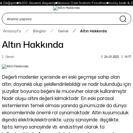
& Değişim
%100 Güvenli Alışveriş
Sezona Özel İndirim Fırsatları
Kolay İade & D
Anasayfa
Bloglar
Genel
Altın Hakkında
Altın Hakkında
Genel
24-01-2023
14:17
Değerli madenler içerisinde en eski geçmişe sahip olan
altın, dayanıklı olup şekillendirilebildiği ve nadir bulunduğu için
yüzyıllar boyunca beğeni ile mücevher olarak kullanılmıştır.
Nadir oluşu altını değerli kılmaktadır. En eski parasal
sistemlerinin temeli olması yanında günümüzde da dünya
ekonomilerinde önemli rol oynamaktadır. Altın kuyumculuk
dışında elektrik/elektronikte, uzay sanayinde, dişçilikte,
tıpta, kimya sanayinde vb. endüstriyel olarak ta