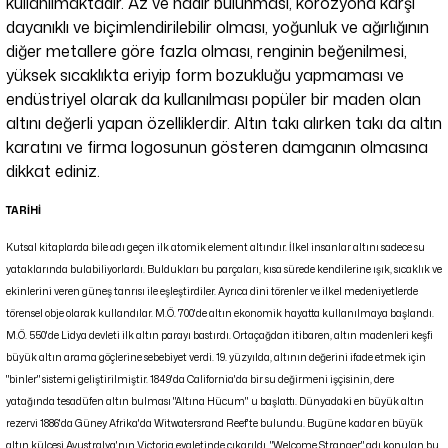
kullanılmaktadır. Az ve nadir bulunması, korozyona karşı
dayanıklı ve biçimlendirilebilir olması, yoğunluk ve ağırlığının
diğer metallere göre fazla olması, renginin beğenilmesi,
yüksek sıcaklıkta eriyip form bozukluğu yapmaması ve
endüstriyel olarak da kullanılması popüler bir maden olan
altını değerli yapan özelliklerdir. Altın takı alırken takı da altın
karatını ve firma logosunun gösteren damganın olmasına
dikkat ediniz.
TARİHİ
Kutsal kitaplarda bile adı geçen ilk atomik element altındır. İlkel insanlar altını sadece su
yataklarında bulabiliyorlardı. Buldukları bu parçaları, kısa sürede kendilerine ışık, sıcaklık ve
ekinlerini veren güneş tanrısı ile eşleştirdiler. Ayrıca dini törenler ve ilkel medeniyetlerde
törensel obje olarak kullandılar. M.Ö. 700'de altın ekonomik hayatta kullanılmaya başlandı.
M.Ö. 550'de Lidya devleti ilk altın parayı bastırdı. Ortaçağdan itibaren, altın madenleri keşfi
büyük altın arama göçlerine sebebiyet verdi. 19. yüzyılda, altının değerini ifade etmek için
"binler" sistemi geliştirilmiştir. 1849'da California'da bir su değirmeni işçisinin, dere
yatağında tesadüfen altın bulması "Altına Hücum'' u başlattı. Dünyadaki en büyük altın
rezervi 1886'da Güney Afrika'da Witwatersrand Reef'te bulundu. Bugüne kadar en büyük
altın külçesi Avustralya'nın Victoria eyaletinde çıkarıldı. "Welcome Stranger" adı konulan bu