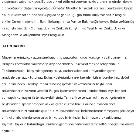
oluşmasını sağlamaktadır. Burada dikkat edilmesi gereken nokta altının renginden dolayı
altın değerinin değiştirmeyeceğidir. Örneğin 18K altın bir yüzük ister sarı, pembe veya beyaz
olsun 18 karat saf altındandır. Aşağıda da görüldüğü gibi farklı karışımlar altın rengini
etkiler. Örneğin, eğer altın; Bakır ile karıştırılırsa Pembe, Bakır ve Çinko veya Bakır ve Gümüş
ile karıştırılırsa Sarı, Gümüş, Bakır ve Çinko ile karıştırılırsa Yeşil, Nikel, Çinko, Bakır ve
Manganez ile karıştırılırsa Beyaz rengi olur.
ALTIN BAKIMI
Mücevherlerinizi çok uzun süre kapalı, havasız ortamlarda (kasa, çelik vb.) tutmayınız.
Oksijensiz ortamlar mücevher yüzeyinde okside olup renk atmasına sebep olabilir.
Takılarınızı asitli bileşimler, çamaşır suyu, aseton ve benzeri kimyasallar içeren
maddelerden uzak tutunuz. Bulaşık deterjanları ve el kremleri bile mücevherinizi doğal
görüntüsünden uzaklaştırabilir. Yine saç spreyleri ve kozmetikler başta incili
mücevherlerinize zarar verebilir. Bu gibi işlemlerden sonra ürünleri flanel veya benzeri
yumuşak kumaşlar ile temizleyebilirsiniz. Temizlik ve benzeri rutin ev bahçe işlerine
başlamadan, spor yapmadan ve klor içeren yüzme havuzlarına girmeden önce
mücevherlerinizi mutlaka çıkarınız. Mücevherlerinizi birbirine temas etmeyecek şekilde ya
orijinal ambalajında ya da ya da bir kutuda birbirinden bağımsız olarak saklayınız.
Kıymetli taşların bulunduğu ürünler diğer mücevherlerinize temas ettiğinde çizilmelere yol
açabilir.