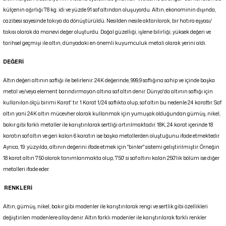
külçenin ağırlığı 78 kg. idi ve yüzde 91 saf altından oluşuyordu. Altın, ekonominin dışında,
cazibesi sayesinde takıya da dönüştürüldü. Nesilden nesile aktarılarak, bir hatıra eşyası/
takısı olarak da manevi değer oluşturdu. Doğal güzelliği, işlene bilirliği, yüksek değeri ve
tarihsel geçmişi ile altın, dünyadaki en önemli kuyumculuk metali olarak yerini aldı.
DEĞERİ
Altın değeri altının saflığı ile belirlenir. 24K değerinde, 999,9 saflığına sahip ve içinde başka
metal ve/veya element barındırmayan altına saf altın denir. Dünya'da altının saflığı için
kullanılan ölçü birimi Karat' tır. 1 Karat 1/24 saflıkta olup, saf altın bu nedenle 24 karattır. Saf
altın yani 24K altın mücevher olarak kullanmak için yumuşak olduğundan gümüş, nikel,
bakır gibi farklı metaller ile karıştırılarak sertliği artırılmaktadır. 18K, 24 karat içerinde 18
karatın saf altın ve geri kalan 6 karatın ise başka metallerden oluştuğunu ifade etmektedir.
Ayrıca, 19. yüzyılda, altının değerini ifade etmek için "binler" sistemi geliştirilmiştir. Örneğin
18 karat altın 750 olarak tanımlanmakta olup, 750' si saf altını kalan 250'lik bölüm ise diğer
metalleri ifade eder.
RENKLERİ
Altın, gümüş, nikel, bakır gibi madenler ile karıştırılarak rengi ve sertlik gibi özellikleri
değiştirilen madenlere alloy denir. Altın farklı madenler ile karıştırılarak farklı renkler