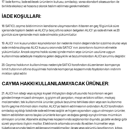
17. İade formu, İade edilecek ürünlerin kutusu, ambalajı, varsa standart aksesuarları ile
birlikte eksiksiz ve hasarsız olarak teslim edilmesi gerekmektedir.
İADE KOŞULLARI:
18. SATICI, cayma bildiriminin kendisine ulaşmasından itibaren en geç 10 günlük süre
içerisinde toplam bedeli ve ALICI’yı borç altına sokan belgeleri ALICI’ ya iade etmek ve 20
günlük süre içerisinde malı iade almakla yükümlüdür.
19. ALICI’ nın kusurundan kaynaklanan bir nedenle malın değerinde bir azalma olursa veya
iade imkânsızlaşırsa ALICI kusuru oranında SATICI’ nın zararlarını tazmin etmekle
yükümlüdür. Ancak cayma hakkı süresi içinde malın veya ürünün usulüne uygun
kullanılması sebebiyle meydana gelen değişiklik ve bozulmalardan ALICI sorumlu değildir.
20. Cayma hakkının kullanılması nedeniyle SATICI tarafından düzenlenen kampanya
limit tutarının altına düşülmesi halinde kampanya kapsamında faydalanılan indirim
miktarı iptal edilir.
CAYMA HAKKI KULLANILAMAYACAK ÜRÜNLER:
21. ALICI’nın isteği veya açıkça kişisel ihtiyaçları doğrultusunda hazırlanan ve geri
gönderilmeye müsait olmayan, iç giyim alt parçaları, mayo ve bikini altları, makyaj
malzemeleri, tek kullanımlık ürünler, çabuk bozulma tehlikesi olan veya son kullanma
tarihi geçme ihtimali olan mallar, ALICI’ya teslim edilmesinin ardından ALICI tarafından
ambalajı açıldığı takdirde iade edilmesi sağlık ve hijyen açısından uygun olmayan ürünler,
teslim edildikten sonra başka ürünlerle karışan ve doğası gereği ayrıştırılması mümkün
olmayan ürünler, Abonelik sözleşmesi kapsamında sağlananlar dışında, gazete ve dergi gibi
süreli yayınlara ilişkin mallar, Elektronik ortamda anında ifa edilen hizmetler veya
tüketiciye anında teslim edilengayrimaddimallar, ile ses veya görüntü kayıtlarının, kitap,