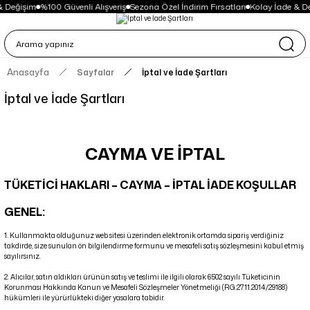
 Değişim
%100 Güvenli Alışveriş
Sezona Özel İndirim Fırsatları
Kolay İade & De
Anasayfa
Sayfalar
İptal ve İade Şartları
İptal ve İade Şartları
CAYMA VE İPTAL
TÜKETİCİ HAKLARI – CAYMA – İPTAL İADE KOŞULLAR
GENEL:
1. Kullanmakta olduğunuz web sitesi üzerinden elektronik ortamda sipariş verdiğiniz
takdirde, size sunulan ön bilgilendirme formunu ve mesafeli satış sözleşmesini kabul etmiş
sayılırsınız.
2. Alıcılar, satın aldıkları ürünün satış ve teslimi ile ilgili olarak 6502 sayılı Tüketicinin
Korunması Hakkında Kanun ve Mesafeli Sözleşmeler Yönetmeliği (RG:27.11.2014/29188)
hükümleri ile yürürlükteki diğer yasalara tabidir.