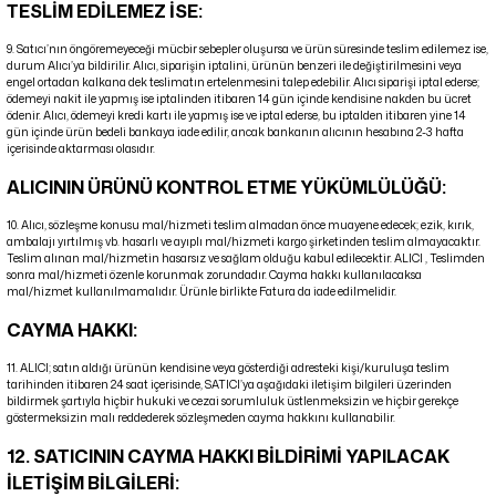
TESLİM EDİLEMEZ İSE:
9. Satıcı’nın öngöremeyeceği mücbir sebepler oluşursa ve ürün süresinde teslim edilemez ise,
durum Alıcı’ya bildirilir. Alıcı, siparişin iptalini, ürünün benzeri ile değiştirilmesini veya
engel ortadan kalkana dek teslimatın ertelenmesini talep edebilir. Alıcı siparişi iptal ederse;
ödemeyi nakit ile yapmış ise iptalinden itibaren 14 gün içinde kendisine nakden bu ücret
ödenir. Alıcı, ödemeyi kredi kartı ile yapmış ise ve iptal ederse, bu iptalden itibaren yine 14
gün içinde ürün bedeli bankaya iade edilir, ancak bankanın alıcının hesabına 2-3 hafta
içerisinde aktarması olasıdır.
ALICININ ÜRÜNÜ KONTROL ETME YÜKÜMLÜLÜĞÜ:
10. Alıcı, sözleşme konusu mal/hizmeti teslim almadan önce muayene edecek; ezik, kırık,
ambalajı yırtılmış vb. hasarlı ve ayıplı mal/hizmeti kargo şirketinden teslim almayacaktır.
Teslim alınan mal/hizmetin hasarsız ve sağlam olduğu kabul edilecektir. ALICI , Teslimden
sonra mal/hizmeti özenle korunmak zorundadır. Cayma hakkı kullanılacaksa
mal/hizmet kullanılmamalıdır. Ürünle birlikte Fatura da iade edilmelidir.
CAYMA HAKKI:
11. ALICI; satın aldığı ürünün kendisine veya gösterdiği adresteki kişi/kuruluşa teslim
tarihinden itibaren 24 saat içerisinde, SATICI’ya aşağıdaki iletişim bilgileri üzerinden
bildirmek şartıyla hiçbir hukuki ve cezai sorumluluk üstlenmeksizin ve hiçbir gerekçe
göstermeksizin malı reddederek sözleşmeden cayma hakkını kullanabilir.
12. SATICININ CAYMA HAKKI BİLDİRİMİ YAPILACAK
İLETİŞİM BİLGİLERİ: