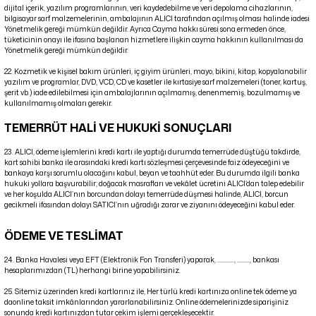
dijital içerik, yazılım programlarının, veri kaydedebilme ve veri depolama cihazlarının,
bilgisayar sarf malzemelerinin, ambalajının ALICI tarafından açılmış olması halinde iadesi
Yönetmelik gereği mümkün değildir. Ayrıca Cayma hakkı süresi sona ermeden önce,
tüketicinin onayı ile ifasına başlanan hizmetlere ilişkin cayma hakkının kullanılması da
Yönetmelik gereği mümkün değildir.
22. Kozmetik ve kişisel bakım ürünleri, iç giyim ürünleri, mayo, bikini, kitap, kopyalanabilir
yazılım ve programlar, DVD, VCD, CD ve kasetler ile kırtasiye sarf malzemeleri (toner, kartuş,
şerit vb.) iade edilebilmesi için ambalajlarının açılmamış, denenmemiş, bozulmamış ve
kullanılmamış olmaları gerekir.
TEMERRÜT HALİ VE HUKUKİ SONUÇLARI
23. ALICI, ödeme işlemlerini kredi kartı ile yaptığı durumda temerrüde düştüğü takdirde,
kart sahibi banka ile arasındaki kredi kartı sözleşmesi çerçevesinde faiz ödeyeceğini ve
bankaya karşı sorumlu olacağını kabul, beyan ve taahhüt eder. Bu durumda ilgili banka
hukuki yollara başvurabilir; doğacak masrafları ve vekâlet ücretini ALICI’dan talep edebilir
ve her koşulda ALICI’nın borcundan dolayı temerrüde düşmesi halinde, ALICI, borcun
gecikmeli ifasından dolayı SATICI’nın uğradığı zarar ve ziyanını ödeyeceğini kabul eder.
ÖDEME VE TESLİMAT
24. Banka Havalesi veya EFT (Elektronik Fon Transferi) yaparak, ............, ........., bankası
hesaplarımızdan (TL) herhangi birine yapabilirsiniz.
25. Sitemiz üzerinden kredi kartlarınız ile, Her türlü kredi kartınıza online tek ödeme ya
daonline taksit imkânlarından yararlanabilirsiniz. Online ödemelerinizde siparişiniz
sonunda kredi kartınızdan tutar çekim işlemi gerçekleşecektir.