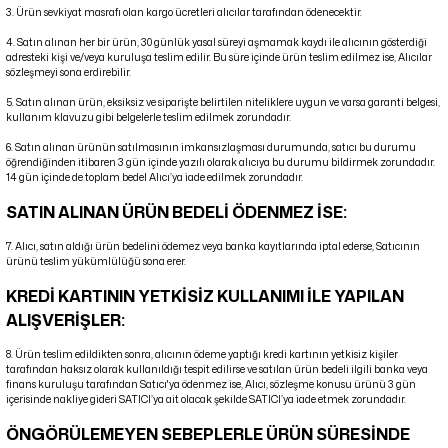
3. Ürün sevkiyat masrafı olan kargo ücretleri alıcılar tarafından ödenecektir.
4. Satın alınan her bir ürün, 30 günlük yasal süreyi aşmamak kaydı ile alıcının gösterdiği
adresteki kişi ve/veya kuruluşa teslim edilir. Bu süre içinde ürün teslim edilmez ise, Alıcılar
sözleşmeyi sona erdirebilir.
5. Satın alınan ürün, eksiksiz ve siparişte belirtilen niteliklere uygun ve varsa garanti belgesi,
kullanım klavuzu gibi belgelerle teslim edilmek zorundadır.
6. Satın alınan ürünün satılmasının imkansızlaşması durumunda, satıcı bu durumu
öğrendiğinden itibaren 3 gün içinde yazılı olarak alıcıya bu durumu bildirmek zorundadır.
14 gün içinde de toplam bedel Alıcı’ya iade edilmek zorundadır.
SATIN ALINAN ÜRÜN BEDELİ ÖDENMEZ İSE:
7. Alıcı, satın aldığı ürün bedelini ödemez veya banka kayıtlarında iptal ederse, Satıcının
ürünü teslim yükümlülüğü sona erer.
KREDİ KARTININ YETKİSİZ KULLANIMI İLE YAPILAN
ALIŞVERİŞLER:
8. Ürün teslim edildikten sonra, alıcının ödeme yaptığı kredi kartının yetkisiz kişiler
tarafından haksız olarak kullanıldığı tespit edilirse ve satılan ürün bedeli ilgili banka veya
finans kuruluşu tarafından Satıcı'ya ödenmez ise, Alıcı, sözleşme konusu ürünü 3 gün
içerisinde nakliye gideri SATICI’ya ait olacak şekilde SATICI’ya iade etmek zorundadır.
ÖNGÖRÜLEMEYEN SEBEPLERLE ÜRÜN SÜRESİNDE