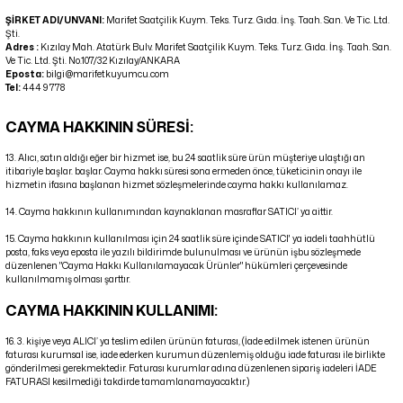
ŞİRKET ADI/UNVANI
:
Marifet Saatçilik Kuym. Teks. Turz. Gıda. İnş. Taah. San. Ve Tic. Ltd.
Şti.
Adres
:
Kızılay Mah. Atatürk Bulv. Marifet Saatçilik Kuym. Teks. Turz. Gıda. İnş. Taah. San.
Ve Tic. Ltd. Şti. No.107/32 Kızılay/ANKARA
Eposta
:
bilgi@marifetkuyumcu.com
Tel
:
444 9 778
CAYMA HAKKININ SÜRESİ:
13. Alıcı, satın aldığı eğer bir hizmet ise, bu 24 saatlik süre ürün müşteriye ulaştığı an
itibariyle başlar. başlar. Cayma hakkı süresi sona ermeden önce, tüketicinin onayı ile
hizmetin ifasına başlanan hizmet sözleşmelerinde cayma hakkı kullanılamaz.
14. Cayma hakkının kullanımından kaynaklanan masraflar SATICI’ ya aittir.
15. Cayma hakkının kullanılması için 24 saatlik süre içinde SATICI' ya iadeli taahhütlü
posta, faks veya eposta ile yazılı bildirimde bulunulması ve ürünün işbu sözleşmede
düzenlenen "Cayma Hakkı Kullanılamayacak Ürünler" hükümleri çerçevesinde
kullanılmamış olması şarttır.
CAYMA HAKKININ KULLANIMI:
16. 3. kişiye veya ALICI’ ya teslim edilen ürünün faturası, (İade edilmek istenen ürünün
faturası kurumsal ise, iade ederken kurumun düzenlemiş olduğu iade faturası ile birlikte
gönderilmesi gerekmektedir. Faturası kurumlar adına düzenlenen sipariş iadeleri İADE
FATURASI kesilmediği takdirde tamamlanamayacaktır.)