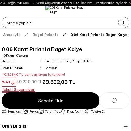
e & Değişim
%100 Güvenli Alışveriş
Sezona Özel İndirim Fırsatları
Kolay İade &
Anasayfa
Baget Pırlanta
0.06 Karat Pırlanta Baget Kolye
0.06 Karat Pırlanta Baget Kolye
0 Puan - 0 Yorum
Kategori
Baget Pırlanta
,
Baget Kolye
Stok Durumu
Mevcut
*10.828,40 TL den başlayan taksitlerle!
29.532,00 TL
49.220,00 TL
%40
Taksit Seçenekleri
Sepete Ekle
Karşılaştır
Paylaş
Yorum Yaz
Fiyat Alarmı
Tavsiye Et
Ürün Bilgisi