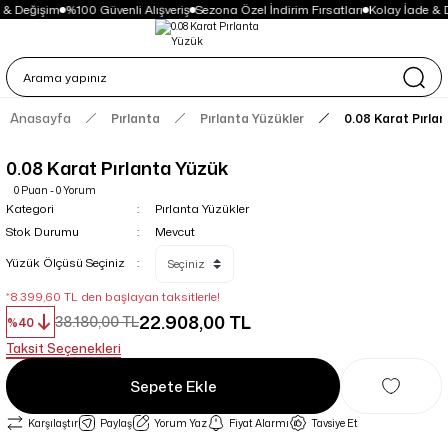
 & Değişim
%100 Güvenli Alışveriş
Sezona Özel İndirim Fırsatları
Kolay İade & 
Anasayfa
Pırlanta
Pırlanta Yüzükler
0.08 Karat Pırla
0.08 Karat Pırlanta Yüzük
0 Puan - 0 Yorum
Kategori
Pırlanta Yüzükler
Stok Durumu
Mevcut
Yüzük Ölçüsü Seçiniz
*8.399,60 TL den başlayan taksitlerle!
22.908,00 TL
38.180,00 TL
%40
Taksit Seçenekleri
Sepete Ekle
Karşılaştır
Paylaş
Yorum Yaz
Fiyat Alarmı
Tavsiye Et