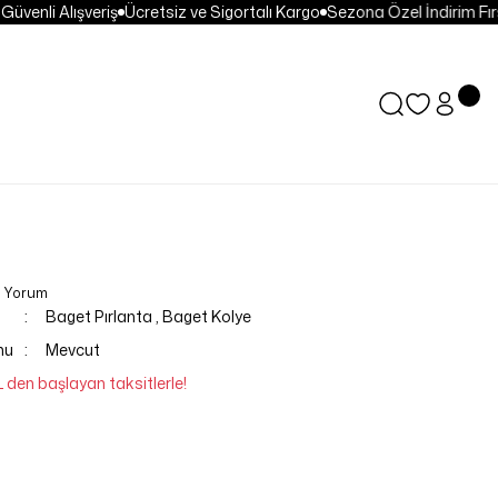
venli Alışveriş
Ücretsiz ve Sigortalı Kargo
Sezona Özel İndirim Fırsa
0 Yorum
Baget Pırlanta
,
Baget Kolye
mu
Mevcut
L den başlayan taksitlerle!