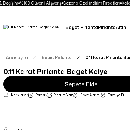
 Değişim
%100 Güvenli Alışveriş
Sezona Özel İndirim Fırsatları
Kolay 
Baget Pırlanta
Pırlanta
Altın T
Anasayfa
Baget Pırlanta
0.11 Karat Pırlanta Ba
0.11 Karat Pırlanta Baget Kolye
Sepete Ekle
Karşılaştır
Paylaş
Yorum Yaz
Fiyat Alarmı
Tavsiye Et