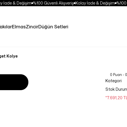
İade & Değişim
%100 Güvenli Alışveriş
Kolay İade & Değişim
%100 Gü
akılar
Elmas
Zincir
Düğün Setleri
get Kolye
0 Puan - 
Kategori
Stok Duru
*7.691,20 T