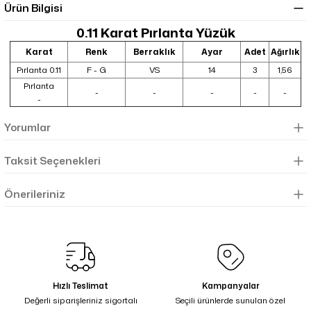
Ürün Bilgisi
0.11 Karat Pırlanta
Yüzük
Karat
Renk
Berraklık
Ayar
Adet
Ağırlık
Pırlanta 0.11
F - G
VS
14
3
1,56
Pırlanta
-
-
-
-
-
-
Yorumlar
Taksit Seçenekleri
Önerileriniz
Hızlı Teslimat
Kampanyalar
Değerli siparişleriniz sigortalı
Seçili ürünlerde sunulan özel