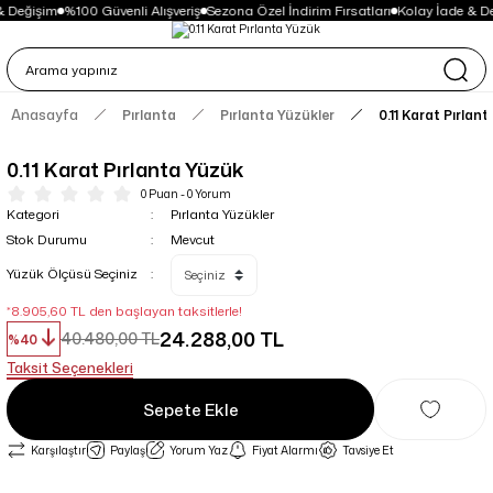
& Değişim
%100 Güvenli Alışveriş
Sezona Özel İndirim Fırsatları
Kolay İade & De
Anasayfa
Pırlanta
Pırlanta Yüzükler
0.11 Karat Pırlan
0.11 Karat Pırlanta Yüzük
0 Puan - 0 Yorum
Kategori
Pırlanta Yüzükler
Stok Durumu
Mevcut
Yüzük Ölçüsü Seçiniz
*8.905,60 TL den başlayan taksitlerle!
24.288,00 TL
40.480,00 TL
%40
Taksit Seçenekleri
Sepete Ekle
Karşılaştır
Paylaş
Yorum Yaz
Fiyat Alarmı
Tavsiye Et