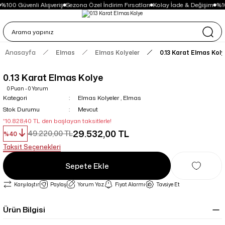
%100 Güvenli Alışveriş
Sezona Özel İndirim Fırsatları
Kolay İade & Değişim
%10
Anasayfa
Elmas
Elmas Kolyeler
0.13 Karat Elmas Koly
0.13 Karat Elmas Kolye
0 Puan - 0 Yorum
Kategori
Elmas Kolyeler
,
Elmas
Stok Durumu
Mevcut
*10.828,40 TL den başlayan taksitlerle!
29.532,00 TL
49.220,00 TL
%40
Taksit Seçenekleri
Sepete Ekle
Karşılaştır
Paylaş
Yorum Yaz
Fiyat Alarmı
Tavsiye Et
Ürün Bilgisi