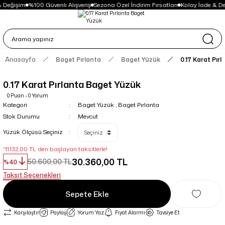
 Değişim
%100 Güvenli Alışveriş
Sezona Özel İndirim Fırsatları
Kolay İade & De
Anasayfa
Baget Pırlanta
Baget Yüzük
0.17 Karat Pır
0.17 Karat Pırlanta Baget Yüzük
0 Puan - 0 Yorum
Kategori
Baget Yüzük
,
Baget Pırlanta
Stok Durumu
Mevcut
Yüzük Ölçüsü Seçiniz
*11.132,00 TL den başlayan taksitlerle!
30.360,00 TL
50.600,00 TL
%40
Taksit Seçenekleri
Sepete Ekle
Karşılaştır
Paylaş
Yorum Yaz
Fiyat Alarmı
Tavsiye Et