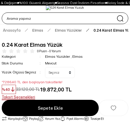
 & Değişim
%100 Güvenli Alışveriş
Sezona Özel İndirim Fırsatları
Kolay İade & 
Anasayfa
Elmas
Elmas Yüzükler
0.24 Karat Elmas Y
0.24 Karat Elmas Yüzük
0 Puan - 0 Yorum
Kategori
Elmas Yüzükler
,
Elmas
Stok Durumu
Mevcut
Yüzük Ölçüsü Seçiniz
*7.286,40 TL den başlayan taksitlerle!
19.872,00 TL
33.120,00 TL
%40
Taksit Seçenekleri
Sepete Ekle
Karşılaştır
Paylaş
Yorum Yaz
Fiyat Alarmı
Tavsiye Et