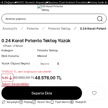
 & Değişim
%100 Güvenli Alışveriş
Sezona Özel İndirim Fırsatları
Kolay İade & 
Anasayfa
Pırlanta
Pırlanta Tektaş
0.24 Karat Pırlant
0.24 Karat Pırlanta Tektaş Yüzük
0 Puan - 0 Yorum
Kategori
Pırlanta Tektaş
Stok Durumu
Mevcut
Yüzük Ölçüsü Seçiniz
*17.811,20 TL den başlayan taksitlerle!
48.576,00 TL
80.960,00 TL
%40
Taksit Seçenekleri
Sepete Ekle
Karşılaştır
Paylaş
Yorum Yaz
Fiyat Alarmı
Tavsiye Et