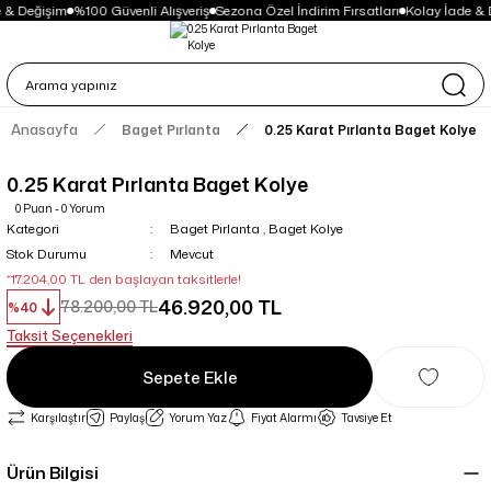
 & Değişim
%100 Güvenli Alışveriş
Sezona Özel İndirim Fırsatları
Kolay İade & 
Anasayfa
Baget Pırlanta
0.25 Karat Pırlanta Baget Kolye
0.25 Karat Pırlanta Baget Kolye
0 Puan - 0 Yorum
Kategori
Baget Pırlanta
,
Baget Kolye
Stok Durumu
Mevcut
*17.204,00 TL den başlayan taksitlerle!
46.920,00 TL
78.200,00 TL
%40
Taksit Seçenekleri
Sepete Ekle
Karşılaştır
Paylaş
Yorum Yaz
Fiyat Alarmı
Tavsiye Et
Ürün Bilgisi