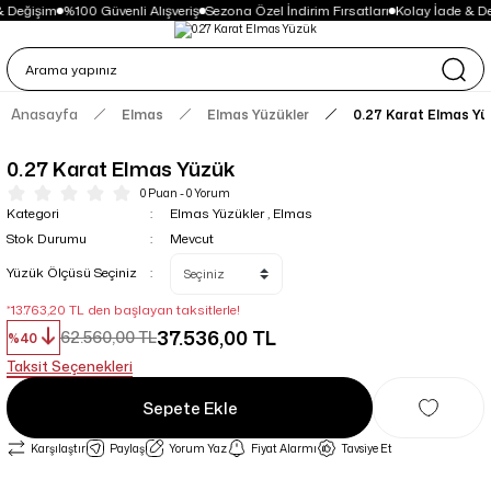
& Değişim
%100 Güvenli Alışveriş
Sezona Özel İndirim Fırsatları
Kolay İade & De
Anasayfa
Elmas
Elmas Yüzükler
0.27 Karat Elmas Y
0.27 Karat Elmas Yüzük
0 Puan - 0 Yorum
Kategori
Elmas Yüzükler
,
Elmas
Stok Durumu
Mevcut
Yüzük Ölçüsü Seçiniz
*13.763,20 TL den başlayan taksitlerle!
37.536,00 TL
62.560,00 TL
%40
Taksit Seçenekleri
Sepete Ekle
Karşılaştır
Paylaş
Yorum Yaz
Fiyat Alarmı
Tavsiye Et