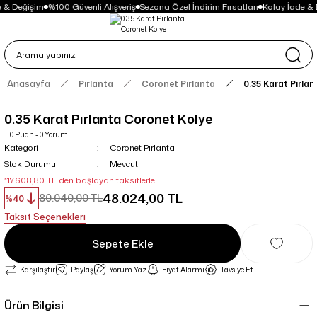
 & Değişim
%100 Güvenli Alışveriş
Sezona Özel İndirim Fırsatları
Kolay İade & 
Anasayfa
Pırlanta
Coronet Pırlanta
0.35 Karat Pırla
0.35 Karat Pırlanta Coronet Kolye
0 Puan - 0 Yorum
Kategori
Coronet Pırlanta
Stok Durumu
Mevcut
*17.608,80 TL den başlayan taksitlerle!
48.024,00 TL
80.040,00 TL
%40
Taksit Seçenekleri
Sepete Ekle
Karşılaştır
Paylaş
Yorum Yaz
Fiyat Alarmı
Tavsiye Et
Ürün Bilgisi