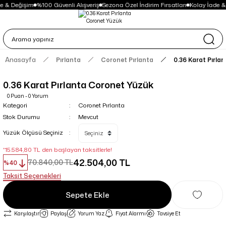
e & Değişim
%100 Güvenli Alışveriş
Sezona Özel İndirim Fırsatları
Kolay İade &
Anasayfa
Pırlanta
Coronet Pırlanta
0.36 Karat Pırla
0.36 Karat Pırlanta Coronet Yüzük
0 Puan - 0 Yorum
Kategori
Coronet Pırlanta
Stok Durumu
Mevcut
Yüzük Ölçüsü Seçiniz
*15.584,80 TL den başlayan taksitlerle!
42.504,00 TL
70.840,00 TL
%40
Taksit Seçenekleri
Sepete Ekle
Karşılaştır
Paylaş
Yorum Yaz
Fiyat Alarmı
Tavsiye Et