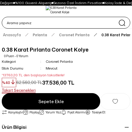
Değişim
%100 Güvenli Alışveriş
Sezona Özel İndirim Fırsatları
Kolay İade & Değ
Anasayfa
Pırlanta
Coronet Pırlanta
0.38 Karat Pırla
0.38 Karat Pırlanta Coronet Kolye
0 Puan - 0 Yorum
Kategori
Coronet Pırlanta
Stok Durumu
Mevcut
*13.763,20 TL den başlayan taksitlerle!
37.536,00 TL
62.560,00 TL
%40
Taksit Seçenekleri
Sepete Ekle
Karşılaştır
Paylaş
Yorum Yaz
Fiyat Alarmı
Tavsiye Et
Ürün Bilgisi