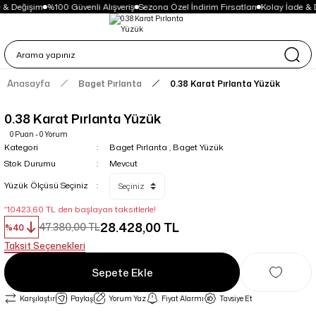
 & Değişim
%100 Güvenli Alışveriş
Sezona Özel İndirim Fırsatları
Kolay İade & 
Anasayfa
Baget Pırlanta
0.38 Karat Pırlanta Yüzük
0.38 Karat Pırlanta Yüzük
0 Puan - 0 Yorum
Kategori
Baget Pırlanta
,
Baget Yüzük
Stok Durumu
Mevcut
Yüzük Ölçüsü Seçiniz
*10.423,60 TL den başlayan taksitlerle!
28.428,00 TL
47.380,00 TL
%40
Taksit Seçenekleri
Sepete Ekle
Karşılaştır
Paylaş
Yorum Yaz
Fiyat Alarmı
Tavsiye Et