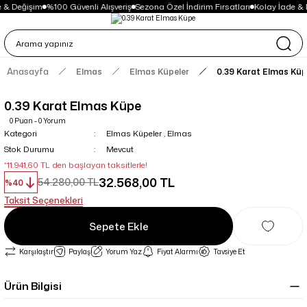
 & Değişim
%100 Güvenli Alışveriş
Sezona Özel İndirim Fırsatları
Kolay İade & 
Anasayfa
Elmas
Elmas Küpeler
0.39 Karat Elmas Kü
0.39 Karat Elmas Küpe
0 Puan - 0 Yorum
Kategori
Elmas Küpeler
,
Elmas
Stok Durumu
Mevcut
*11.941,60 TL den başlayan taksitlerle!
32.568,00 TL
54.280,00 TL
%40
Taksit Seçenekleri
Sepete Ekle
Karşılaştır
Paylaş
Yorum Yaz
Fiyat Alarmı
Tavsiye Et
Ürün Bilgisi