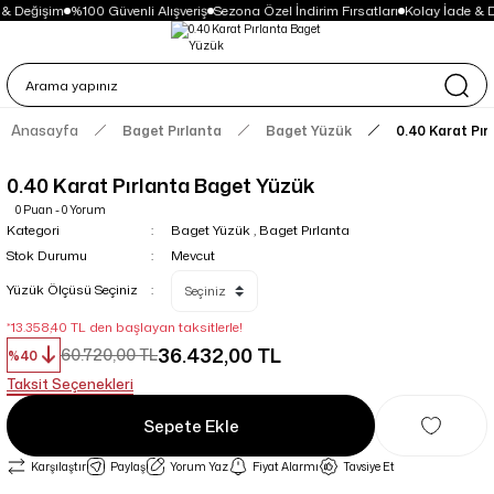
 & Değişim
%100 Güvenli Alışveriş
Sezona Özel İndirim Fırsatları
Kolay İade & D
Anasayfa
Baget Pırlanta
Baget Yüzük
0.40 Karat Pı
0.40 Karat Pırlanta Baget Yüzük
0 Puan - 0 Yorum
Kategori
Baget Yüzük
,
Baget Pırlanta
Stok Durumu
Mevcut
Yüzük Ölçüsü Seçiniz
*13.358,40 TL den başlayan taksitlerle!
36.432,00 TL
60.720,00 TL
%40
Taksit Seçenekleri
Sepete Ekle
Karşılaştır
Paylaş
Yorum Yaz
Fiyat Alarmı
Tavsiye Et