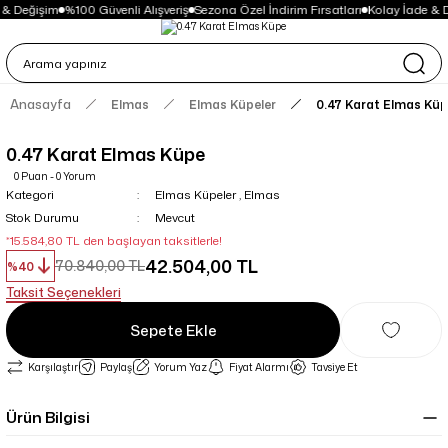
 & Değişim
%100 Güvenli Alışveriş
Sezona Özel İndirim Fırsatları
Kolay İade & 
Anasayfa
Elmas
Elmas Küpeler
0.47 Karat Elmas Kü
0.47 Karat Elmas Küpe
0 Puan - 0 Yorum
Kategori
Elmas Küpeler
,
Elmas
Stok Durumu
Mevcut
*15.584,80 TL den başlayan taksitlerle!
42.504,00 TL
70.840,00 TL
%40
Taksit Seçenekleri
Sepete Ekle
Karşılaştır
Paylaş
Yorum Yaz
Fiyat Alarmı
Tavsiye Et
Ürün Bilgisi