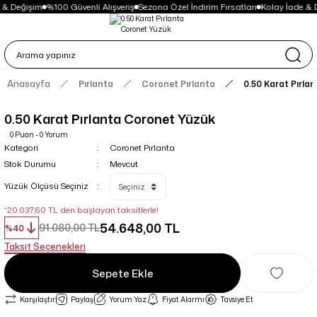
 & Değişim
%100 Güvenli Alışveriş
Sezona Özel İndirim Fırsatları
Kolay İade & 
Anasayfa
Pırlanta
Coronet Pırlanta
0.50 Karat Pırla
0.50 Karat Pırlanta Coronet Yüzük
0 Puan - 0 Yorum
Kategori
Coronet Pırlanta
Stok Durumu
Mevcut
Yüzük Ölçüsü Seçiniz
*20.037,60 TL den başlayan taksitlerle!
54.648,00 TL
91.080,00 TL
%40
Taksit Seçenekleri
Sepete Ekle
Karşılaştır
Paylaş
Yorum Yaz
Fiyat Alarmı
Tavsiye Et