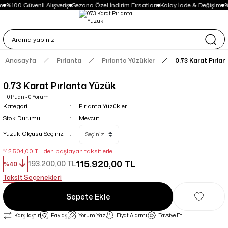
m
%100 Güvenli Alışveriş
Sezona Özel İndirim Fırsatları
Kolay İade & Değişim
%
Anasayfa
Pırlanta
Pırlanta Yüzükler
0.73 Karat Pırla
0.73 Karat Pırlanta Yüzük
0 Puan - 0 Yorum
Kategori
Pırlanta Yüzükler
Stok Durumu
Mevcut
Yüzük Ölçüsü Seçiniz
*42.504,00 TL den başlayan taksitlerle!
115.920,00 TL
193.200,00 TL
%40
Taksit Seçenekleri
Sepete Ekle
Karşılaştır
Paylaş
Yorum Yaz
Fiyat Alarmı
Tavsiye Et