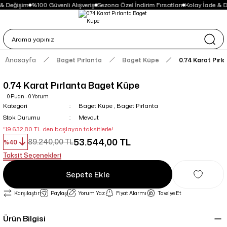
& Değişim
%100 Güvenli Alışveriş
Sezona Özel İndirim Fırsatları
Kolay İade & D
Anasayfa
Baget Pırlanta
Baget Küpe
0.74 Karat Pırl
0.74 Karat Pırlanta Baget Küpe
0 Puan - 0 Yorum
Kategori
Baget Küpe
,
Baget Pırlanta
Stok Durumu
Mevcut
*19.632,80 TL den başlayan taksitlerle!
53.544,00 TL
89.240,00 TL
%40
Taksit Seçenekleri
Sepete Ekle
Karşılaştır
Paylaş
Yorum Yaz
Fiyat Alarmı
Tavsiye Et
Ürün Bilgisi