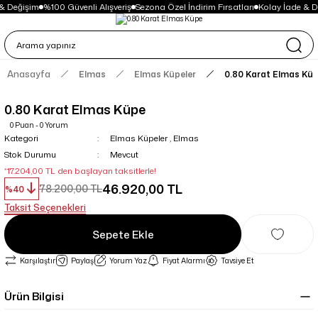
& Değişim
%100 Güvenli Alışveriş
Sezona Özel İndirim Fırsatları
Kolay İade & D
Anasayfa
Elmas
Elmas Küpeler
0.80 Karat Elmas Kü
0.80 Karat Elmas Küpe
0 Puan - 0 Yorum
Kategori
Elmas Küpeler
,
Elmas
Stok Durumu
Mevcut
*17.204,00 TL den başlayan taksitlerle!
46.920,00 TL
78.200,00 TL
%40
Taksit Seçenekleri
Sepete Ekle
Karşılaştır
Paylaş
Yorum Yaz
Fiyat Alarmı
Tavsiye Et
Ürün Bilgisi