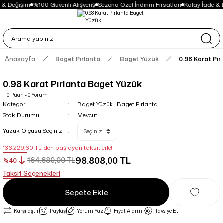
 & Değişim
%100 Güvenli Alışveriş
Sezona Özel İndirim Fırsatları
Kolay İade & 
Anasayfa
Baget Pırlanta
Baget Yüzük
0.98 Karat Pı
0.98 Karat Pırlanta Baget Yüzük
0 Puan - 0 Yorum
Kategori
Baget Yüzük
,
Baget Pırlanta
Stok Durumu
Mevcut
Yüzük Ölçüsü Seçiniz
*36.229,60 TL den başlayan taksitlerle!
98.808,00 TL
164.680,00 TL
%40
Taksit Seçenekleri
Sepete Ekle
Karşılaştır
Paylaş
Yorum Yaz
Fiyat Alarmı
Tavsiye Et