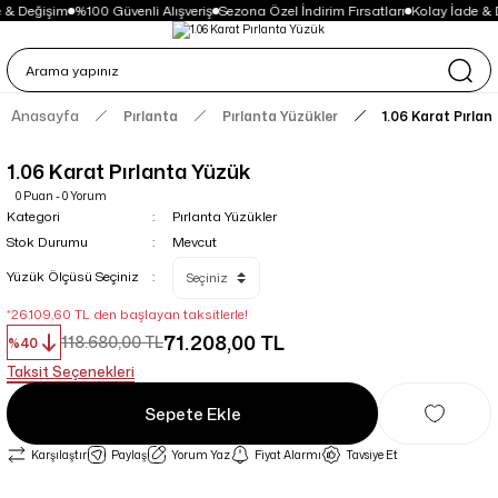
 & Değişim
%100 Güvenli Alışveriş
Sezona Özel İndirim Fırsatları
Kolay İade & 
Anasayfa
Pırlanta
Pırlanta Yüzükler
1.06 Karat Pırla
1.06 Karat Pırlanta Yüzük
0 Puan - 0 Yorum
Kategori
Pırlanta Yüzükler
Stok Durumu
Mevcut
Yüzük Ölçüsü Seçiniz
*26.109,60 TL den başlayan taksitlerle!
71.208,00 TL
118.680,00 TL
%40
Taksit Seçenekleri
Sepete Ekle
Karşılaştır
Paylaş
Yorum Yaz
Fiyat Alarmı
Tavsiye Et