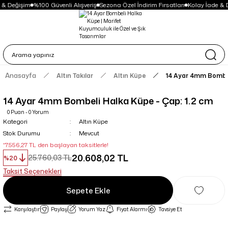
 & Değişim
%100 Güvenli Alışveriş
Sezona Özel İndirim Fırsatları
Kolay İade & 
Anasayfa
Altın Takılar
Altın Küpe
14 Ayar 4mm Bombel
14 Ayar 4mm Bombeli Halka Küpe - Çap: 1.2 cm
0 Puan - 0 Yorum
Kategori
Altın Küpe
Stok Durumu
Mevcut
*7.556,27 TL den başlayan taksitlerle!
20.608,02 TL
25.760,03 TL
%20
Taksit Seçenekleri
Sepete Ekle
Karşılaştır
Paylaş
Yorum Yaz
Fiyat Alarmı
Tavsiye Et