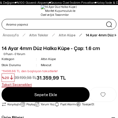
& Değişim
%100 Güvenli Alışveriş
Sezona Özel İndirim Fırsatları
Kolay İade & D
Anasayfa
Altın Takılar
Altın Küpe
14 Ayar 4mm Düz Ha
14 Ayar 4mm Düz Halka Küpe - Çap: 1.6 cm
0 Puan - 0 Yorum
Kategori
Altın Küpe
Stok Durumu
Mevcut
*11.498,66 TL den başlayan taksitlerle!
31.359,99 TL
39.199,98 TL
%20
Taksit Seçenekleri
Sepete Ekle
Karşılaştır
Paylaş
Yorum Yaz
Fiyat Alarmı
Tavsiye Et
Ürün Bilgisi