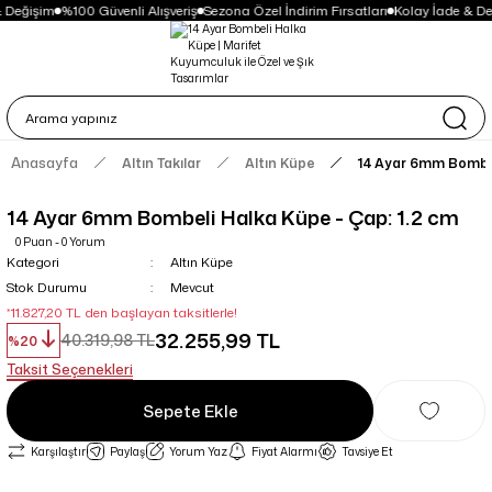
 Değişim
%100 Güvenli Alışveriş
Sezona Özel İndirim Fırsatları
Kolay İade & De
Anasayfa
Altın Takılar
Altın Küpe
14 Ayar 6mm Bombel
14 Ayar 6mm Bombeli Halka Küpe - Çap: 1.2 cm
0 Puan - 0 Yorum
Kategori
Altın Küpe
Stok Durumu
Mevcut
*11.827,20 TL den başlayan taksitlerle!
32.255,99 TL
40.319,98 TL
%20
Taksit Seçenekleri
Sepete Ekle
Karşılaştır
Paylaş
Yorum Yaz
Fiyat Alarmı
Tavsiye Et