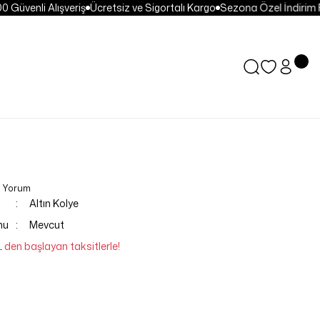
Güvenli Alışveriş
Ücretsiz ve Sigortalı Kargo
Sezona Özel İndirim Fır
0 Yorum
Altın Kolye
mu
Mevcut
L den başlayan taksitlerle!