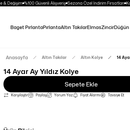
 & Değişim
%100 Güvenli Alışveriş
Sezona Özel İndirim Fırsatları
Kol
Baget Pırlanta
Pırlanta
Altın Takılar
Elmas
Zincir
Düğün 
Anasayfa
Altın Takılar
Altın Kolye
14 Aya
14 Ayar Ay Yıldız Kolye
Sepete Ekle
Karşılaştır
Paylaş
Yorum Yaz
Fiyat Alarmı
Tavsiye Et