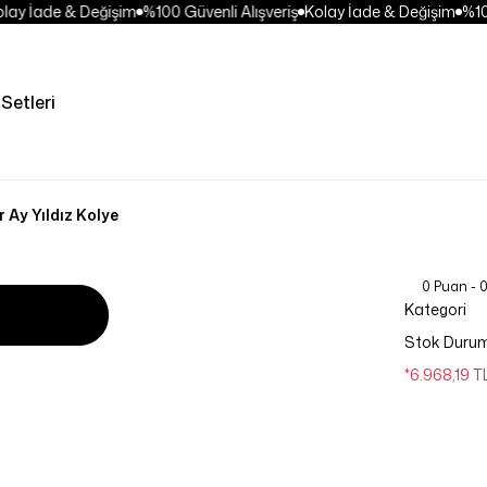
ay İade & Değişim
%100 Güvenli Alışveriş
Kolay İade & Değişim
%100 
Setleri
r Ay Yıldız Kolye
0 Puan - 
Kategori
Stok Duru
*6.968,19 T