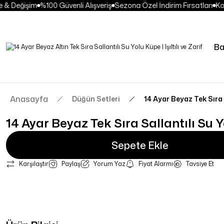
& Değişim
%100 Güvenli Alışveriş
Sezona Özel İndirim Fırsatları
Kola
Ba
Anasayfa
Düğün Setleri
14 Ayar Beyaz Tek Sıra 
14 Ayar Beyaz Tek Sıra Sallantılı Su 
Sepete Ekle
Karşılaştır
Paylaş
Yorum Yaz
Fiyat Alarmı
Tavsiye Et