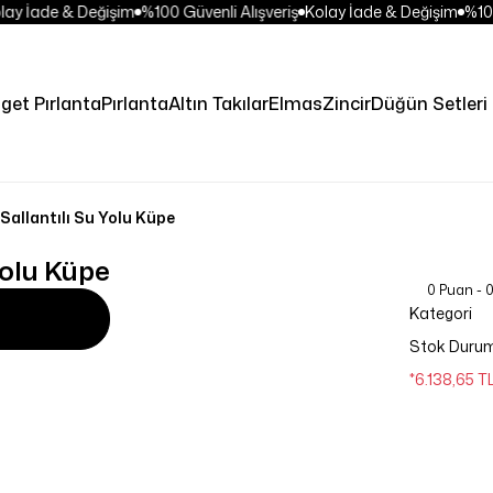
y İade & Değişim
%100 Güvenli Alışveriş
Kolay İade & Değişim
%100 
get Pırlanta
Pırlanta
Altın Takılar
Elmas
Zincir
Düğün Setleri
Sallantılı Su Yolu Küpe
Yolu Küpe
0 Puan - 
Kategori
Stok Duru
*6.138,65 T