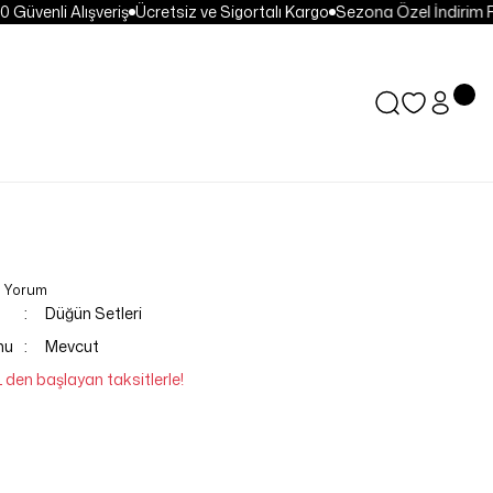
Güvenli Alışveriş
Ücretsiz ve Sigortalı Kargo
Sezona Özel İndirim Fır
0 Yorum
Düğün Setleri
mu
Mevcut
L den başlayan taksitlerle!