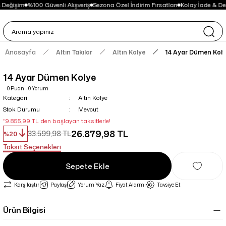
 Değişim
%100 Güvenli Alışveriş
Sezona Özel İndirim Fırsatları
Kolay İade & De
Anasayfa
Altın Takılar
Altın Kolye
14 Ayar Dümen Kol
14 Ayar Dümen Kolye
0 Puan - 0 Yorum
Kategori
Altın Kolye
Stok Durumu
Mevcut
*9.855,99 TL den başlayan taksitlerle!
26.879,98 TL
33.599,98 TL
%20
Taksit Seçenekleri
Sepete Ekle
Karşılaştır
Paylaş
Yorum Yaz
Fiyat Alarmı
Tavsiye Et
Ürün Bilgisi