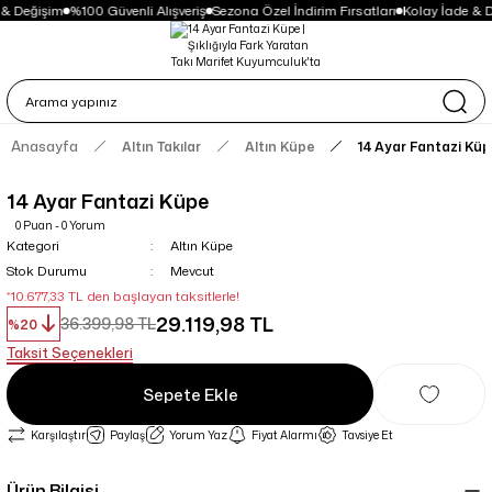
 & Değişim
%100 Güvenli Alışveriş
Sezona Özel İndirim Fırsatları
Kolay İade & D
Anasayfa
Altın Takılar
Altın Küpe
14 Ayar Fantazi Küp
14 Ayar Fantazi Küpe
0 Puan - 0 Yorum
Kategori
Altın Küpe
Stok Durumu
Mevcut
*10.677,33 TL den başlayan taksitlerle!
29.119,98 TL
36.399,98 TL
%20
Taksit Seçenekleri
Sepete Ekle
Karşılaştır
Paylaş
Yorum Yaz
Fiyat Alarmı
Tavsiye Et
Ürün Bilgisi