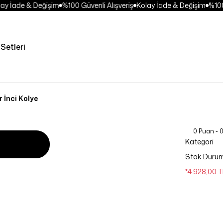
y İade & Değişim
%100 Güvenli Alışveriş
Kolay İade & Değişim
%100 G
Setleri
r İnci Kolye
0 Puan - 
Kategori
Stok Duru
*4.928,00 T