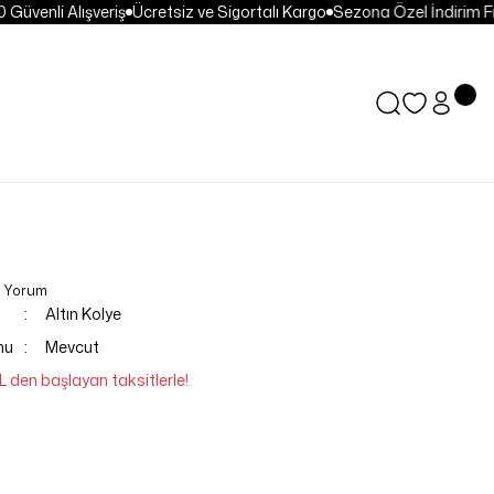
üvenli Alışveriş
Ücretsiz ve Sigortalı Kargo
Sezona Özel İndirim Fırs
0 Yorum
Altın Kolye
mu
Mevcut
L den başlayan taksitlerle!