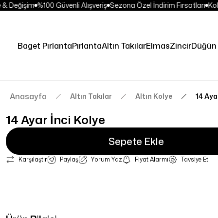
& Değişim
%100 Güvenli Alışveriş
Sezona Özel İndirim Fırsatları
Kola
Baget Pırlanta
Pırlanta
Altın Takılar
Elmas
Zincir
Düğün 
Anasayfa
Altın Takılar
Altın Kolye
14 Aya
14 Ayar İnci Kolye
Sepete Ekle
Karşılaştır
Paylaş
Yorum Yaz
Fiyat Alarmı
Tavsiye Et