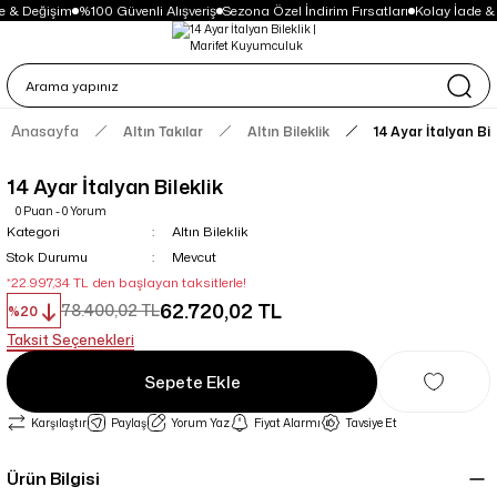
e & Değişim
%100 Güvenli Alışveriş
Sezona Özel İndirim Fırsatları
Kolay İade &
Anasayfa
Altın Takılar
Altın Bileklik
14 Ayar İtalyan Bil
14 Ayar İtalyan Bileklik
0 Puan - 0 Yorum
Kategori
Altın Bileklik
Stok Durumu
Mevcut
*22.997,34 TL den başlayan taksitlerle!
62.720,02 TL
78.400,02 TL
%20
Taksit Seçenekleri
Sepete Ekle
Karşılaştır
Paylaş
Yorum Yaz
Fiyat Alarmı
Tavsiye Et
Ürün Bilgisi