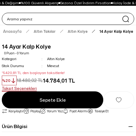
 & Değişim
%100 Güvenli Alışveriş
Sezona Özel İndirim Fırsatları
Kolay İade & 
Anasayfa
Altın Takılar
Altın Kolye
14 Ayar Kalp Kolye
14 Ayar Kalp Kolye
0 Puan - 0 Yorum
Kategori
Altın Kolye
Stok Durumu
Mevcut
*5.420,81 TL den başlayan taksitlerle!
14.784,01 TL
18.480,02 TL
%20
Taksit Seçenekleri
Sepete Ekle
Karşılaştır
Paylaş
Yorum Yaz
Fiyat Alarmı
Tavsiye Et
Ürün Bilgisi