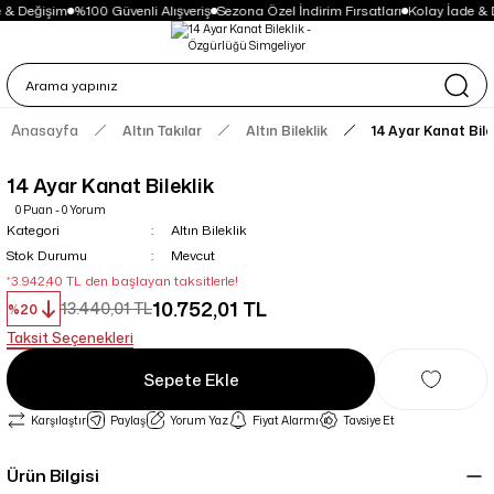
 & Değişim
%100 Güvenli Alışveriş
Sezona Özel İndirim Fırsatları
Kolay İade & 
Anasayfa
Altın Takılar
Altın Bileklik
14 Ayar Kanat Bile
14 Ayar Kanat Bileklik
0 Puan - 0 Yorum
Kategori
Altın Bileklik
Stok Durumu
Mevcut
*3.942,40 TL den başlayan taksitlerle!
10.752,01 TL
13.440,01 TL
%20
Taksit Seçenekleri
Sepete Ekle
Karşılaştır
Paylaş
Yorum Yaz
Fiyat Alarmı
Tavsiye Et
Ürün Bilgisi