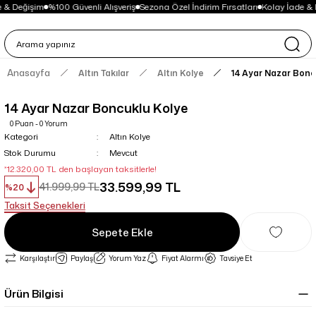
 & Değişim
%100 Güvenli Alışveriş
Sezona Özel İndirim Fırsatları
Kolay İade & 
Anasayfa
Altın Takılar
Altın Kolye
14 Ayar Nazar Bonc
14 Ayar Nazar Boncuklu Kolye
0 Puan - 0 Yorum
Kategori
Altın Kolye
Stok Durumu
Mevcut
*12.320,00 TL den başlayan taksitlerle!
33.599,99 TL
41.999,99 TL
%20
Taksit Seçenekleri
Sepete Ekle
Karşılaştır
Paylaş
Yorum Yaz
Fiyat Alarmı
Tavsiye Et
Ürün Bilgisi