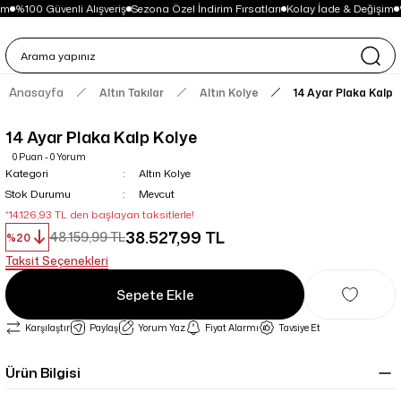
im
%100 Güvenli Alışveriş
Sezona Özel İndirim Fırsatları
Kolay İade & Değişim
Anasayfa
Altın Takılar
Altın Kolye
14 Ayar Plaka Kalp 
14 Ayar Plaka Kalp Kolye
0 Puan - 0 Yorum
Kategori
Altın Kolye
Stok Durumu
Mevcut
*14.126,93 TL den başlayan taksitlerle!
38.527,99 TL
48.159,99 TL
%20
Taksit Seçenekleri
Sepete Ekle
Karşılaştır
Paylaş
Yorum Yaz
Fiyat Alarmı
Tavsiye Et
Ürün Bilgisi