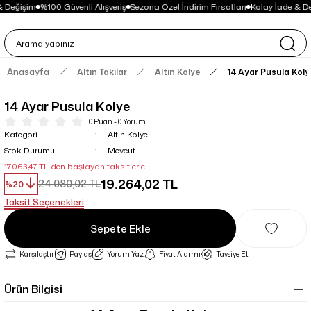
 Değişim
%100 Güvenli Alışveriş
Sezona Özel İndirim Fırsatları
Kolay İade & De
Anasayfa
Altın Takılar
Altın Kolye
14 Ayar Pusula Koly
14 Ayar Pusula Kolye
0 Puan - 0 Yorum
Kategori
Altın Kolye
Stok Durumu
Mevcut
*7.063,47 TL den başlayan taksitlerle!
19.264,02 TL
24.080,02 TL
%20
Taksit Seçenekleri
Sepete Ekle
Karşılaştır
Paylaş
Yorum Yaz
Fiyat Alarmı
Tavsiye Et
Ürün Bilgisi