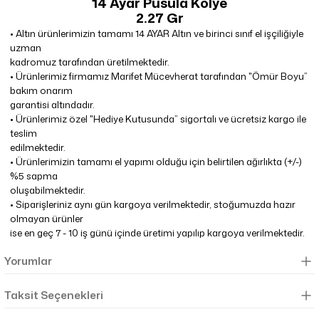
14 Ayar Pusula Kolye
2.27 Gr
•
Altın ürünlerimizin tamamı 14 AYAR Altın ve birinci sınıf el işçiliğiyle
uzman
kadromuz tarafından üretilmektedir.
•
Ürünlerimiz firmamız Marifet Mücevherat tarafından "Ömür Boyu”
bakım onarım
garantisi altındadır.
•
Ürünlerimiz özel "Hediye Kutusunda” sigortalı ve ücretsiz kargo ile
teslim
edilmektedir.
•
Ürünlerimizin tamamı el yapımı olduğu için belirtilen ağırlıkta (+/-)
%5 sapma
oluşabilmektedir.
•
Siparişleriniz aynı gün kargoya verilmektedir, stoğumuzda hazır
olmayan ürünler
ise en geç 7 - 10 iş günü içinde üretimi yapılıp kargoya verilmektedir.
Yorumlar
Taksit Seçenekleri