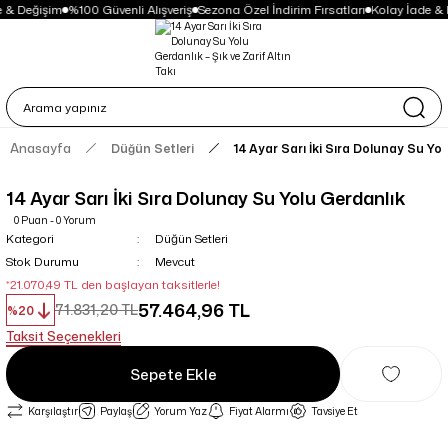
 & Değişim
%100 Güvenli Alışveriş
Sezona Özel İndirim Fırsatları
Kolay İade & 
Anasayfa
Düğün Setleri
14 Ayar Sarı İki Sıra Dolunay Su Yo
14 Ayar Sarı İki Sıra Dolunay Su Yolu Gerdanlık
0 Puan - 0 Yorum
Kategori
Düğün Setleri
Stok Durumu
Mevcut
*21.070,49 TL den başlayan taksitlerle!
57.464,96 TL
71.831,20 TL
%20
Taksit Seçenekleri
Sepete Ekle
Karşılaştır
Paylaş
Yorum Yaz
Fiyat Alarmı
Tavsiye Et