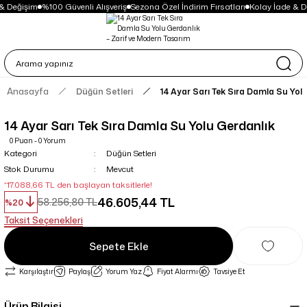
& Değişim
%100 Güvenli Alışveriş
Sezona Özel İndirim Fırsatları
Kolay İade & D
Anasayfa
Düğün Setleri
14 Ayar Sarı Tek Sıra Damla Su Yol
14 Ayar Sarı Tek Sıra Damla Su Yolu Gerdanlık
0 Puan - 0 Yorum
Kategori
Düğün Setleri
Stok Durumu
Mevcut
*17.088,66 TL den başlayan taksitlerle!
46.605,44 TL
58.256,80 TL
%20
Taksit Seçenekleri
Sepete Ekle
Karşılaştır
Paylaş
Yorum Yaz
Fiyat Alarmı
Tavsiye Et
Ürün Bilgisi