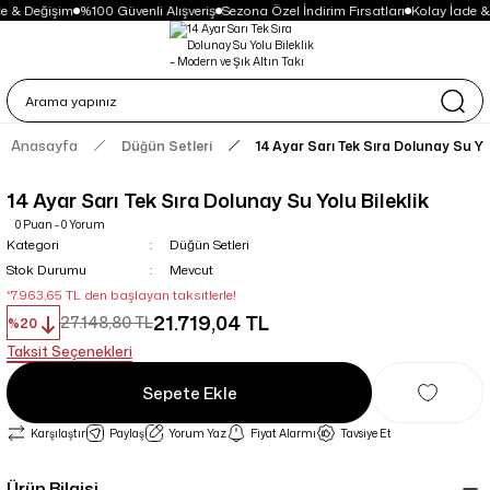
e & Değişim
%100 Güvenli Alışveriş
Sezona Özel İndirim Fırsatları
Kolay İade &
Anasayfa
Düğün Setleri
14 Ayar Sarı Tek Sıra Dolunay Su Yol
14 Ayar Sarı Tek Sıra Dolunay Su Yolu Bileklik
0 Puan - 0 Yorum
Kategori
Düğün Setleri
Stok Durumu
Mevcut
*7.963,65 TL den başlayan taksitlerle!
21.719,04 TL
27.148,80 TL
%20
Taksit Seçenekleri
Sepete Ekle
Karşılaştır
Paylaş
Yorum Yaz
Fiyat Alarmı
Tavsiye Et
Ürün Bilgisi