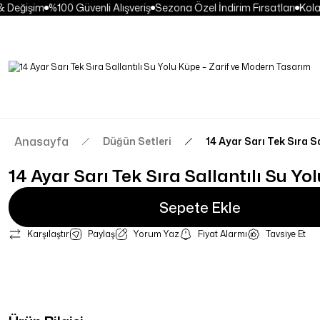
 Değişim
%100 Güvenli Alışveriş
Sezona Özel İndirim Fırsatları
Kolay 
Anasayfa
Düğün Setleri
14 Ayar Sarı Tek Sıra S
14 Ayar Sarı Tek Sıra Sallantılı Su Yo
Sepete Ekle
Karşılaştır
Paylaş
Yorum Yaz
Fiyat Alarmı
Tavsiye Et