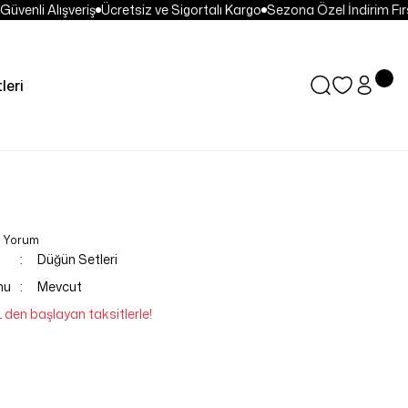
venli Alışveriş
Ücretsiz ve Sigortalı Kargo
Sezona Özel İndirim Fırsa
leri
0 Yorum
Düğün Setleri
mu
Mevcut
L den başlayan taksitlerle!