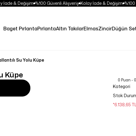
İade & Değişim
%100 Güvenli Alışveriş
Kolay İade & Değişim
%100 Gü
Baget Pırlanta
Pırlanta
Altın Takılar
Elmas
Zincir
Düğün Set
allantılı Su Yolu Küpe
lu Küpe
0 Puan - 
Kategori
Stok Duru
*6.138,65 T