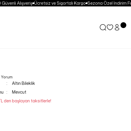
üvenli Alışveriş
Ücretsiz ve Sigortalı Kargo
Sezona Özel İndirim Fırs
0 Yorum
Altın Bileklik
mu
Mevcut
TL den başlayan taksitlerle!