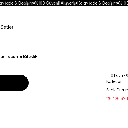
 İade & Değişim
%100 Güvenli Alışveriş
Kolay İade & Değişim
%100 G
Setleri
ar Tasarım Bileklik
0 Puan - 
Kategori
Stok Duru
*16.426,67 