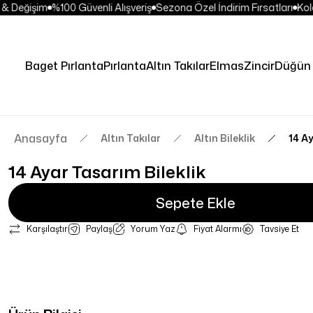
 Değişim
%100 Güvenli Alışveriş
Sezona Özel İndirim Fırsatları
Kolay
Baget Pırlanta
Pırlanta
Altın Takılar
Elmas
Zincir
Düğün 
Anasayfa
Altın Takılar
Altın Bileklik
14 Ay
14 Ayar Tasarım Bileklik
Sepete Ekle
Karşılaştır
Paylaş
Yorum Yaz
Fiyat Alarmı
Tavsiye Et