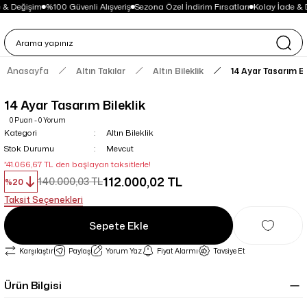
 & Değişim
%100 Güvenli Alışveriş
Sezona Özel İndirim Fırsatları
Kolay İade & 
Anasayfa
Altın Takılar
Altın Bileklik
14 Ayar Tasarım Bi
14 Ayar Tasarım Bileklik
0 Puan - 0 Yorum
Kategori
Altın Bileklik
Stok Durumu
Mevcut
*41.066,67 TL den başlayan taksitlerle!
112.000,02 TL
140.000,03 TL
%20
Taksit Seçenekleri
Sepete Ekle
Karşılaştır
Paylaş
Yorum Yaz
Fiyat Alarmı
Tavsiye Et
Ürün Bilgisi