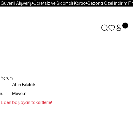
venli Alışveriş
Ücretsiz ve Sigortalı Kargo
Sezona Özel İndirim Fırsa
0 Yorum
Altın Bileklik
mu
Mevcut
TL den başlayan taksitlerle!