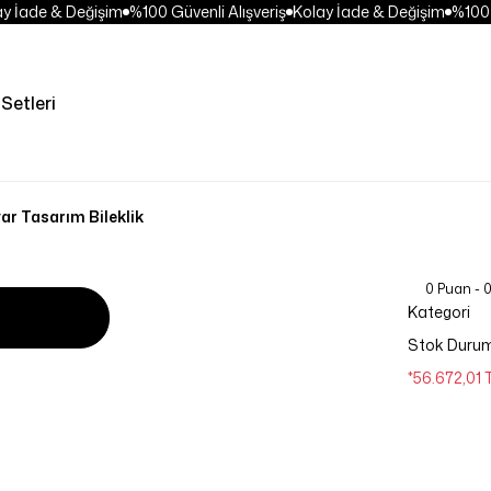
 İade & Değişim
%100 Güvenli Alışveriş
Kolay İade & Değişim
%100 Gü
Setleri
ar Tasarım Bileklik
0 Puan - 
Kategori
Stok Duru
*56.672,01 