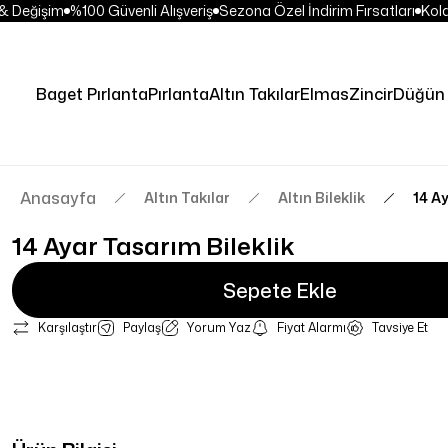
 Değişim
%100 Güvenli Alışveriş
Sezona Özel İndirim Fırsatları
Kolay
Baget Pırlanta
Pırlanta
Altın Takılar
Elmas
Zincir
Düğün 
Anasayfa
Altın Takılar
Altın Bileklik
14 Ay
14 Ayar Tasarım Bileklik
Sepete Ekle
Karşılaştır
Paylaş
Yorum Yaz
Fiyat Alarmı
Tavsiye Et