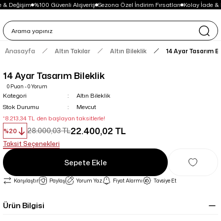
 & Değişim
%100 Güvenli Alışveriş
Sezona Özel İndirim Fırsatları
Kolay İade & 
Anasayfa
Altın Takılar
Altın Bileklik
14 Ayar Tasarım Bi
14 Ayar Tasarım Bileklik
0 Puan - 0 Yorum
Kategori
Altın Bileklik
Stok Durumu
Mevcut
*8.213,34 TL den başlayan taksitlerle!
22.400,02 TL
28.000,03 TL
%20
Taksit Seçenekleri
Sepete Ekle
Karşılaştır
Paylaş
Yorum Yaz
Fiyat Alarmı
Tavsiye Et
Ürün Bilgisi