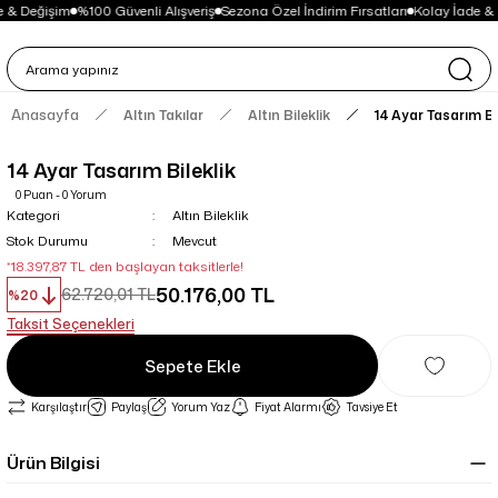
e & Değişim
%100 Güvenli Alışveriş
Sezona Özel İndirim Fırsatları
Kolay İade & 
Anasayfa
Altın Takılar
Altın Bileklik
14 Ayar Tasarım Bi
14 Ayar Tasarım Bileklik
0 Puan - 0 Yorum
Kategori
Altın Bileklik
Stok Durumu
Mevcut
*18.397,87 TL den başlayan taksitlerle!
50.176,00 TL
62.720,01 TL
%20
Taksit Seçenekleri
Sepete Ekle
Karşılaştır
Paylaş
Yorum Yaz
Fiyat Alarmı
Tavsiye Et
Ürün Bilgisi