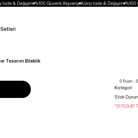
İade & Değişim
%100 Güvenli Alışveriş
Kolay İade & Değişim
%100 Güv
Setleri
ar Tasarım Bileklik
0 Puan - 
Kategori
Stok Duru
*31.703,47 