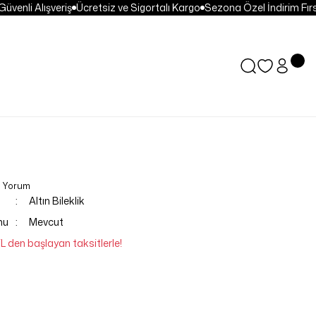
enli Alışveriş
Ücretsiz ve Sigortalı Kargo
Sezona Özel İndirim Fırsat
0 Yorum
Altın Bileklik
mu
Mevcut
TL den başlayan taksitlerle!