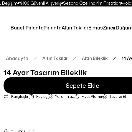
Değişim
%100 Güvenli Alışveriş
Sezona Özel İndirim Fırsatları
Kolay 
Baget Pırlanta
Pırlanta
Altın Takılar
Elmas
Zincir
Düğün 
Anasayfa
Altın Takılar
Altın Bileklik
14 Ay
14 Ayar Tasarım Bileklik
Sepete Ekle
Karşılaştır
Paylaş
Yorum Yaz
Fiyat Alarmı
Tavsiye Et