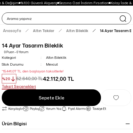
 & Değişim
%100 Güvenli Alışveriş
Sezona Özel İndirim Fırsatları
Kolay İade & 
Anasayfa
Altın Takılar
Altın Bileklik
14 Ayar Tasarım Bi
14 Ayar Tasarım Bileklik
0 Puan - 0 Yorum
Kategori
Altın Bileklik
Stok Durumu
Mevcut
*15.441,07 TL den başlayan taksitlerle!
42.112,00 TL
52.640,00 TL
%20
Taksit Seçenekleri
Sepete Ekle
Karşılaştır
Paylaş
Yorum Yaz
Fiyat Alarmı
Tavsiye Et
Ürün Bilgisi